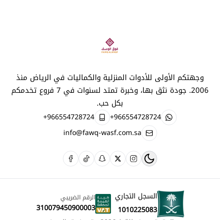
متجر فوق الوصف
وجهتكم الأولى للأدوات المنزلية والكماليات في الرياض منذ
2006. جودة نثق بها، وخبرة تمتد لسنوات في 7 فروع تخدمكم
بكل حب.
+966554728724
+966554728724
info@fawq-wasf.com.sa
السجل التجاري
الرقم الضريبي
310079450900003
1010225083