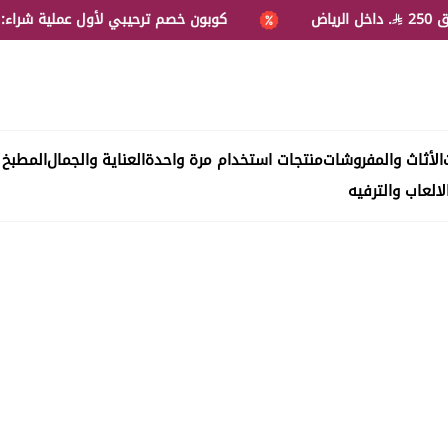
. داخل الرياض
كوبون خصم ترحيبي لأول عملية شراء: Fawq5
الأثاث والمفروشات
منتجات استخدام مرة واحدة
العناية والجمال
المطبخ 
لالعاب والترفيه