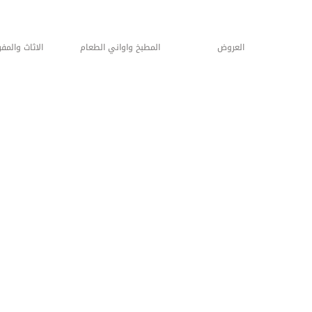
المطبخ واواني الطعام
الاثاث والمفروشات
العنايه وال