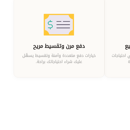
يع
دفع مرن وتقسيط مريح
 احتياجات
خيارات دفع متعددة وآمنة وتقسيط يسهّل
ة
عليك شراء احتياجاتك براحة.