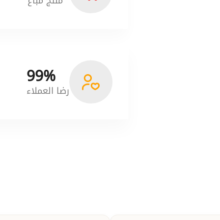
منتج مُباع
99%
رضا العملاء